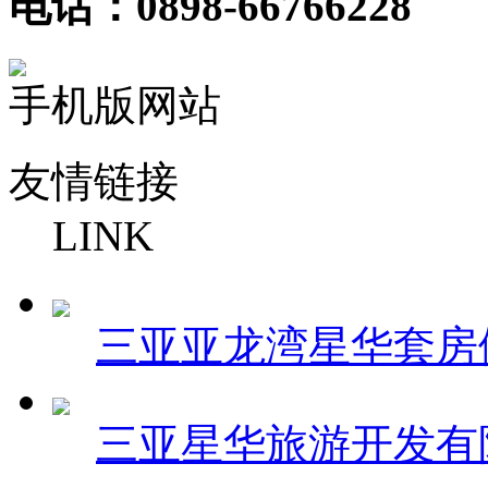
电话：0898-66766228
手机版网站
友情链接
LINK
三亚亚龙湾星华套房
三亚星华旅游开发有