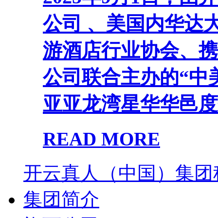
公司 、美国内华达
游酒店行业协会、携
公司联合主办的“中
亚亚龙湾星华华邑度假
READ MORE
开云真人（中国）集团
集团简介