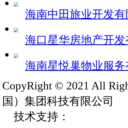
海南中田旅业开发有
海口星华房地产开发
海南星悦巢物业服务
CopyRight © 2021 All
国）集团科技有限公司
技术支持：