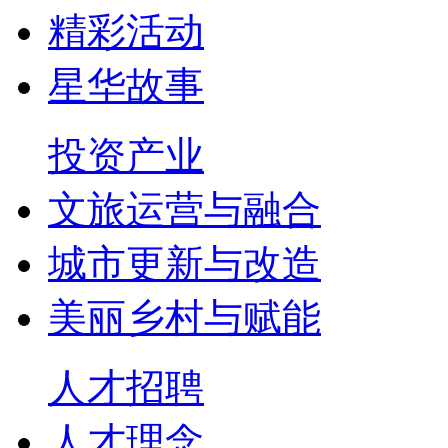
精彩活动
星华故事
投资产业
文旅运营与融合
城市更新与改造
美丽乡村与赋能
人才招聘
人才理念