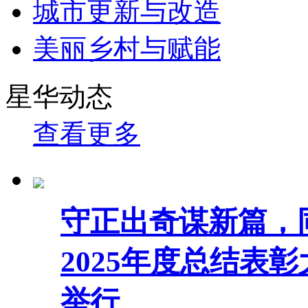
城市更新与改造
美丽乡村与赋能
星华动态
查看更多
守正出奇谋新篇，同
2025年度总结表彰
举行