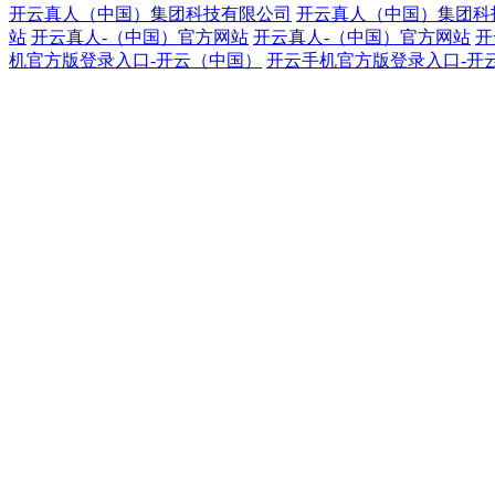
开云真人（中国）集团科技有限公司
开云真人（中国）集团科
站
开云真人-（中国）官方网站
开云真人-（中国）官方网站
开
机官方版登录入口-开云（中国）
开云手机官方版登录入口-开