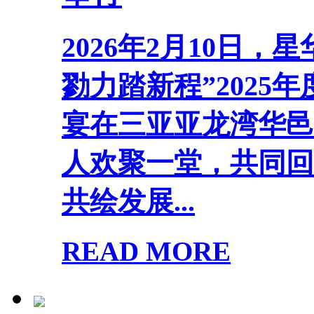
2026年2月10日
勠力踏新程”2025
宴在三亚亚龙湾华邑
人欢聚一堂，共同回
共绘发展...
READ MORE