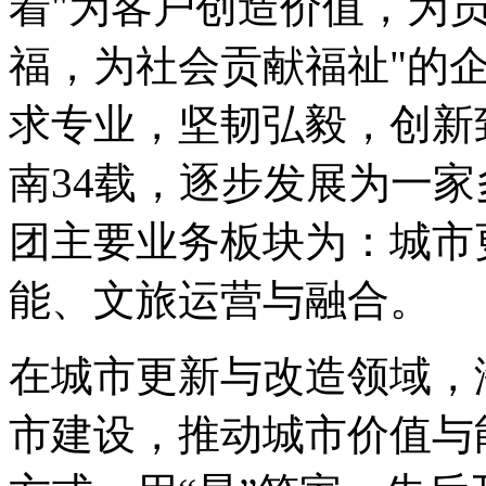
着"为客户创造价值，为
福，为社会贡献福祉"的
求专业，坚韧弘毅，创新
南34载，逐步发展为一
团主要业务板块为：城市
能、文旅运营与融合。
在城市更新与改造领域，
市建设，推动城市价值与