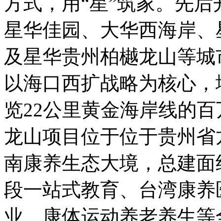
方式，用“星”筑家。先
星华佳园、大华西海岸、
及星华贵州柏樾龙山等城
以海口西扩战略为核心，
览22公里黄金海岸线的
龙山项目位于位于贵州省龙
南康养生态大境，总建面
段一站式教育、台湾康养
业、康体运动养老养生等全