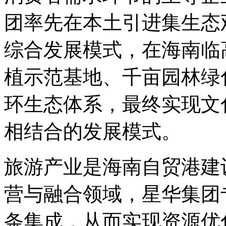
团率先在本土引进集生态
综合发展模式，在海南临
植示范基地、千亩园林绿
环生态体系，最终实现文
相结合的发展模式。
旅游产业是海南自贸港建
营与融合领域，星华集团
条集成，从而实现资源优