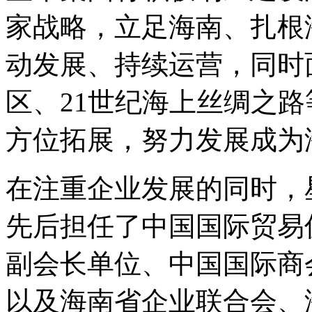
家战略，立足海南、扎根
动发展、持续运营，同时
区、21世纪海上丝绸之
方位拓展，努力发展成为
在注重企业发展的同时，
先后担任了中国国际贸易
副会长单位、中国国际商
以及海南省企业联合会、