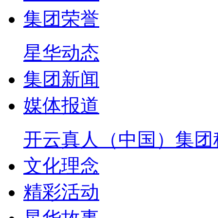
集团荣誉
星华动态
集团新闻
媒体报道
开云真人（中国）集团
文化理念
精彩活动