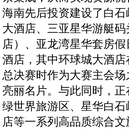
海南先后投资建设了白石
大酒店、三亚星华游艇码
店）、亚龙湾星华套房假
酒店，其中环球城大酒店在
总决赛时作为大赛主会场
亮丽名片。与此同时，正
绿世界旅游区、星华白石
店等一系列高品质综合文