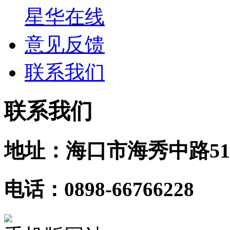
星华在线
意见反馈
联系我们
联系我们
地址：海口市海秀中路51
电话：0898-66766228