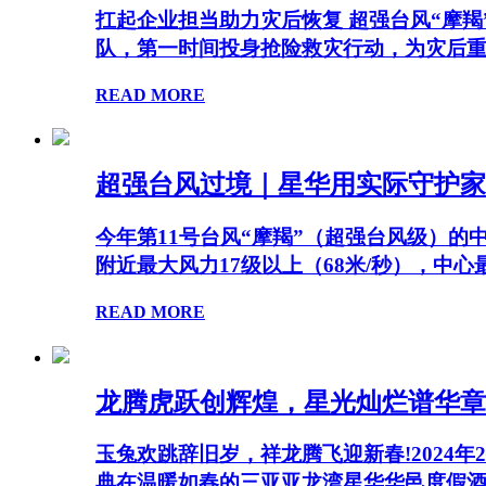
扛起企业担当助力灾后恢复 超强台风“摩
队，第一时间投身抢险救灾行动，为灾后重建
READ MORE
超强台风过境｜星华用实际守护家
今年第11号台风“摩羯”（超强台风级）的
附近最大风力17级以上（68米/秒），中心最低
READ MORE
龙腾虎跃创辉煌，星光灿烂谱华章 |
玉兔欢跳辞旧岁，祥龙腾飞迎新春!2024年
典在温暖如春的三亚亚龙湾星华华邑度假酒店