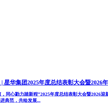
 星华集团2025年度总结表彰大会暨202
新篇，同心勠力踏新程”2025年度总结表彰大会暨20
典范，共绘发展...