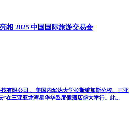
亮相 2025 中国国际旅游交易会
集团科技有限公司 、美国内华达大学拉斯维加斯分校、
”在三亚亚龙湾星华华邑度假酒店盛大举行。此...