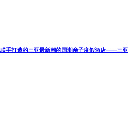
团联手打造的三亚最新潮的国潮亲子度假酒店——三亚