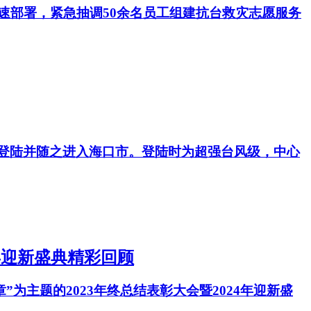
速部署，紧急抽调50余名员工组建抗台救灾志愿服务
沿海登陆并随之进入海口市。登陆时为超强台风级，中心
4年迎新盛典精彩回顾
”为主题的2023年终总结表彰大会暨2024年迎新盛