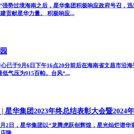
羯”强势过境海南之后，星华集团积极响应政府号召，迅
贡献星华力量。 积极响应...
园
中心已于9月6日下午16点20分前后在海南省文昌市
气压为915百帕。台风“...
 星华集团2023年终总结表彰大会暨202
2月2日，星华集团以“龙腾虎跃创辉煌，星光灿烂谱华章
隆...