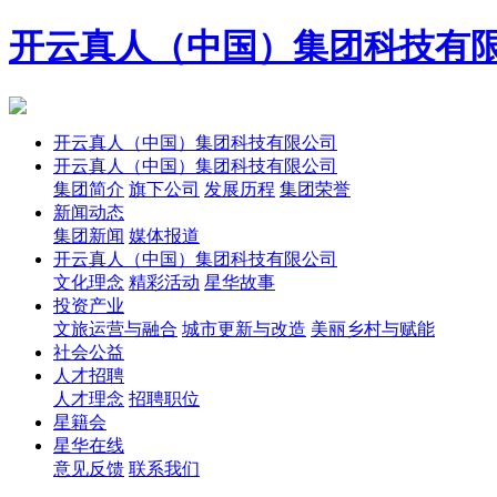
开云真人（中国）集团科技有
开云真人（中国）集团科技有限公司
开云真人（中国）集团科技有限公司
集团简介
旗下公司
发展历程
集团荣誉
新闻动态
集团新闻
媒体报道
开云真人（中国）集团科技有限公司
文化理念
精彩活动
星华故事
投资产业
文旅运营与融合
城市更新与改造
美丽乡村与赋能
社会公益
人才招聘
人才理念
招聘职位
星籍会
星华在线
意见反馈
联系我们