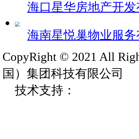
海口星华房地产开发
海南星悦巢物业服务
CopyRight © 2021 All
国）集团科技有限公司
技术支持：