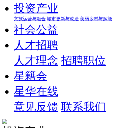
投资产业
文旅运营与融合
城市更新与改造
美丽乡村与赋能
社会公益
人才招聘
人才理念
招聘职位
星籍会
星华在线
意见反馈
联系我们