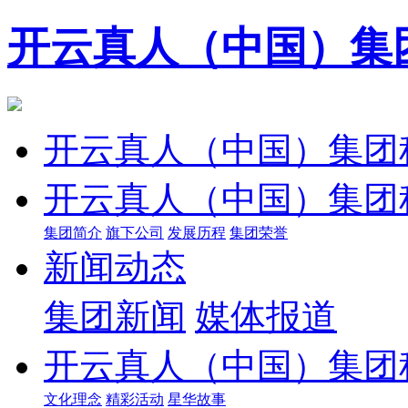
开云真人（中国）集
开云真人（中国）集团
开云真人（中国）集团
集团简介
旗下公司
发展历程
集团荣誉
新闻动态
集团新闻
媒体报道
开云真人（中国）集团
文化理念
精彩活动
星华故事