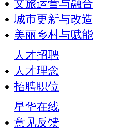
文旅运营与融合
城市更新与改造
美丽乡村与赋能
人才招聘
人才理念
招聘职位
星华在线
意见反馈