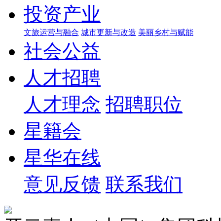
投资产业
文旅运营与融合
城市更新与改造
美丽乡村与赋能
社会公益
人才招聘
人才理念
招聘职位
星籍会
星华在线
意见反馈
联系我们