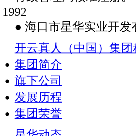
1992
● 海口市星华实业开
开云真人（中国）集团
集团简介
旗下公司
发展历程
集团荣誉
星华动态