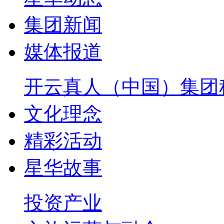
集团新闻
媒体报道
开云真人（中国）集团
文化理念
精彩活动
星华故事
投资产业