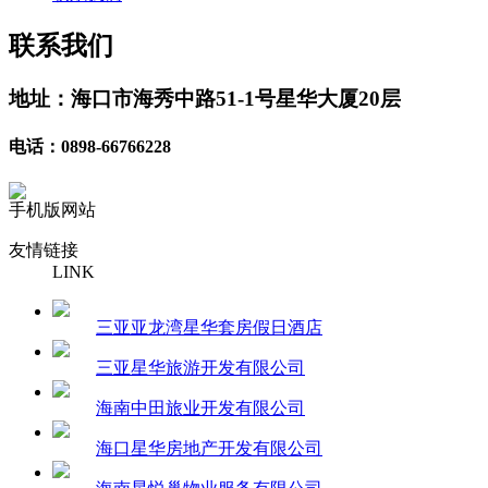
联系我们
地址：海口市海秀中路51-1号星华大厦20层
电话：0898-66766228
手机版网站
友情链接
LINK
三亚亚龙湾星华套房假日酒店
三亚星华旅游开发有限公司
海南中田旅业开发有限公司
海口星华房地产开发有限公司