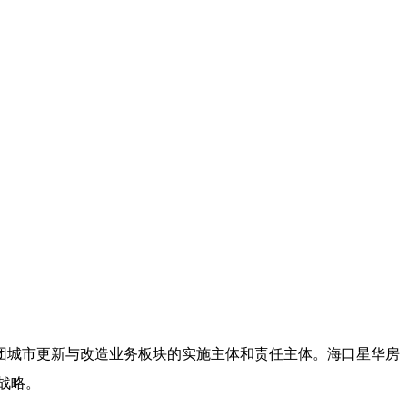
团城市更新与改造业务板块的实施主体和责任主体。海口星华房
战略。