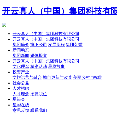
开云真人（中国）集团科技有
开云真人（中国）集团科技有限公司
开云真人（中国）集团科技有限公司
集团简介
旗下公司
发展历程
集团荣誉
新闻动态
集团新闻
媒体报道
开云真人（中国）集团科技有限公司
文化理念
精彩活动
星华故事
投资产业
文旅运营与融合
城市更新与改造
美丽乡村与赋能
社会公益
人才招聘
人才理念
招聘职位
星籍会
星华在线
意见反馈
联系我们