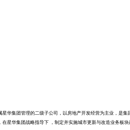
属星华集团管理的二级子公司，以房地产开发经营为主业，是集
，在星华集团战略指导下 ，制定并实施城市更新与改造业务板块