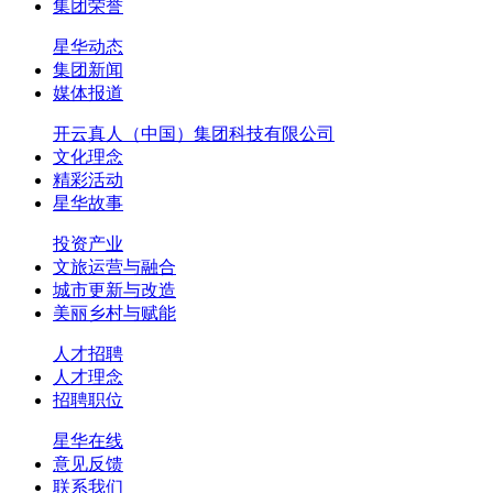
集团荣誉
星华动态
集团新闻
媒体报道
开云真人（中国）集团科技有限公司
文化理念
精彩活动
星华故事
投资产业
文旅运营与融合
城市更新与改造
美丽乡村与赋能
人才招聘
人才理念
招聘职位
星华在线
意见反馈
联系我们