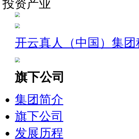
投资产业
开云真人（中国）集团
旗下公司
集团简介
旗下公司
发展历程