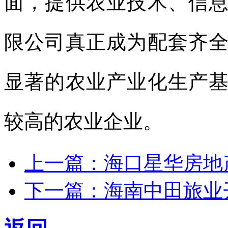
面，提供农业技术、信
限公司真正成为配套齐
显著的农业产业化生产
较高的农业企业。
上一篇：海口星华房地
下一篇：海南中田旅业