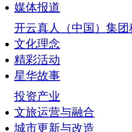
媒体报道
开云真人（中国）集团
文化理念
精彩活动
星华故事
投资产业
文旅运营与融合
城市更新与改造