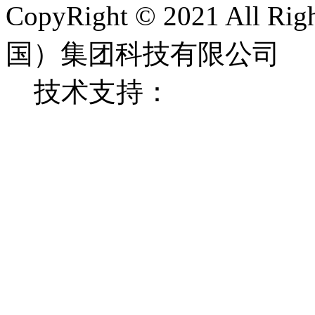
CopyRight © 2021 All
国）集团科技有限公司
技术支持：