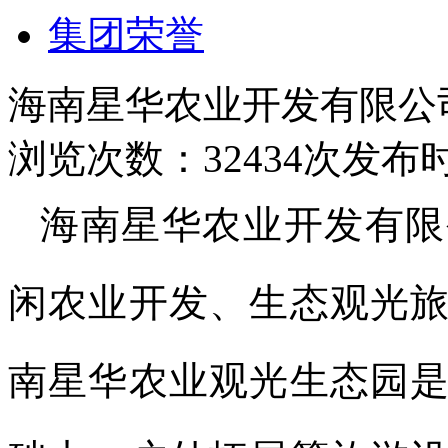
集团荣誉
海南星华农业开发有限公
浏览次数：32434次
发布时间
海南星华农业开发有限
闲农业开发、生态观光
南星华农业观光生态园