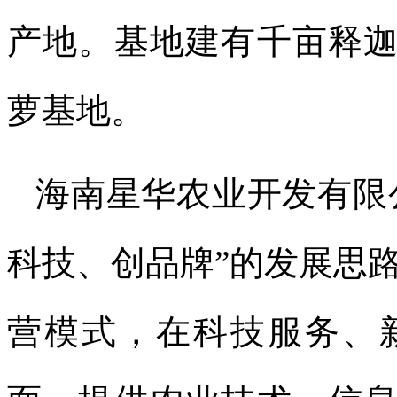
产地。基地建有千亩释
萝基地。
海南星华农业开发有限
科技、创品牌”的发展思路
营模式，在科技服务、