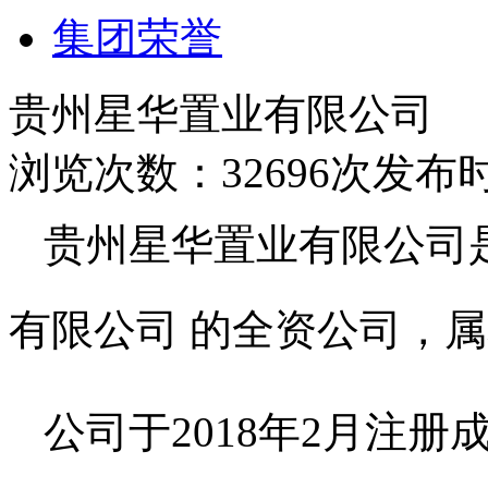
集团荣誉
贵州星华置业有限公司
浏览次数：32696次
发布时间
贵州星华置业有限公司
有限公司 的全资公司，
公司于2018年2月注