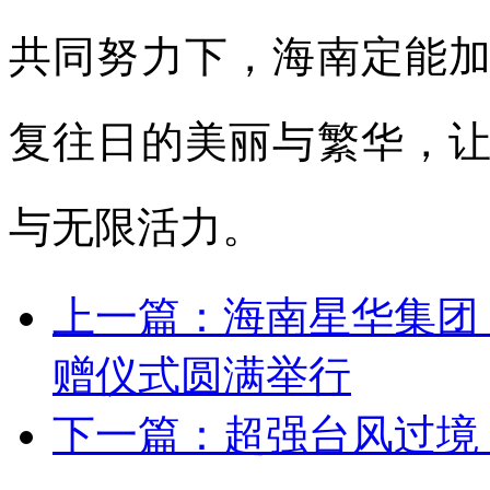
共同努力下，海南定能
复往日的美丽与繁华，
与无限活力。
上一篇：海南星华集团
赠仪式圆满举行
下一篇：超强台风过境