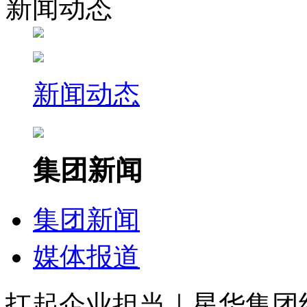
新闻动态
新闻动态
集团新闻
集团新闻
媒体报道
扛起企业担当｜星华集团