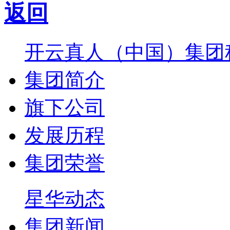
返回
开云真人（中国）集团
集团简介
旗下公司
发展历程
集团荣誉
星华动态
集团新闻