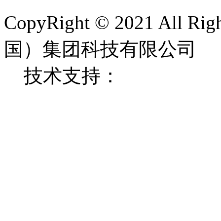
CopyRight © 2021 All
国）集团科技有限公司
技术支持：