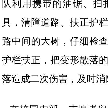
队利用携带的油锯、扫
具，清障道路、扶正护
路中间的大树，仔细检
护栏扶正，把变形散落
落造成二次伤害，及时消