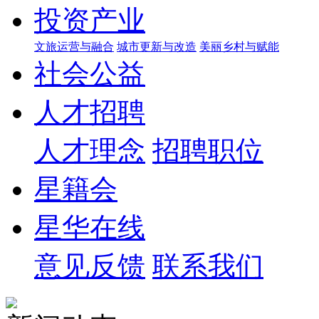
投资产业
文旅运营与融合
城市更新与改造
美丽乡村与赋能
社会公益
人才招聘
人才理念
招聘职位
星籍会
星华在线
意见反馈
联系我们