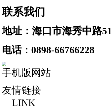
联系我们
地址：海口市海秀中路51
电话：0898-66766228
手机版网站
友情链接
LINK