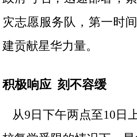
灾志愿服务队，第一时
建贡献星华力量。
积极响应 刻不容缓
从9日下午两点至10