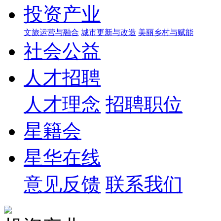
投资产业
文旅运营与融合
城市更新与改造
美丽乡村与赋能
社会公益
人才招聘
人才理念
招聘职位
星籍会
星华在线
意见反馈
联系我们