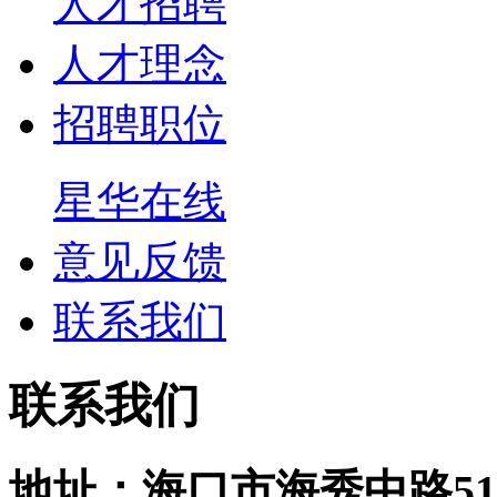
人才招聘
人才理念
招聘职位
星华在线
意见反馈
联系我们
联系我们
地址：海口市海秀中路51