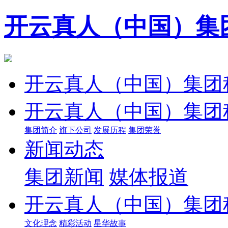
开云真人（中国）集
开云真人（中国）集团
开云真人（中国）集团
集团简介
旗下公司
发展历程
集团荣誉
新闻动态
集团新闻
媒体报道
开云真人（中国）集团
文化理念
精彩活动
星华故事