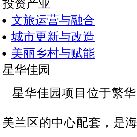
投资产业
文旅运营与融合
城市更新与改造
美丽乡村与赋能
星华佳园
星华佳园项目位于繁华
美兰区的中心配套，是