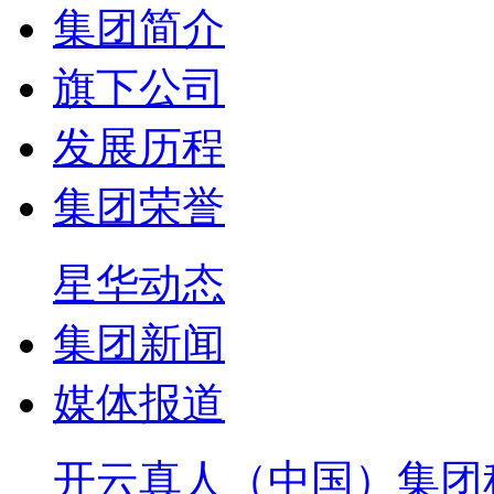
集团简介
旗下公司
发展历程
集团荣誉
星华动态
集团新闻
媒体报道
开云真人（中国）集团