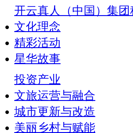
开云真人（中国）集团
文化理念
精彩活动
星华故事
投资产业
文旅运营与融合
城市更新与改造
美丽乡村与赋能