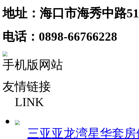
地址：海口市海秀中路51
电话：0898-66766228
手机版网站
友情链接
LINK
三亚亚龙湾星华套房