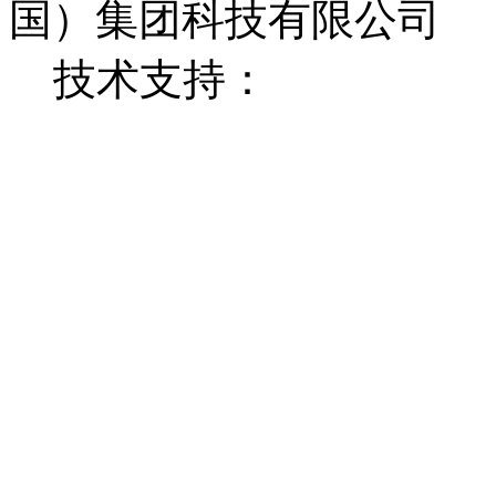
国）集团科技有限公司
技术支持：